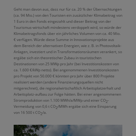
Geht man davon aus, dass nur für ca. 20 % der Übernachtungen
(ca. 94 Mio.) von den Touristen ein zusätzlicher Klimabeitrag von
1 Euro in den Fonds eingezahlt und dieser Beitrag von der
Tourismus-wirtschaft mindestens verdoppelt wird, so würde der
Klimabeitragsfonds über ein jährliches Volumen von ca. 40 Mio.
€ verfügen. Würde diese Summe in Innovationsprojekte aus
dem Bereich der alternativen Energien, wie z. B. in Photovoltaik-
Anlagen, investiert und in Transformationsräumen verankert, so
ergäbe sich ein theoretischer Zubau in touristischen
Destinationen von 25 MWp pro Jahr (bei Investitionskosten von
ca. 1.600 €/kWp netto). Bei angenommenen Investitionskosten
pro Projekt von 50.000 € könnten pro Jahr über 800 Projekte
realisiert werden (andere Finanzierungsquellen nicht
mitgerechnet), die regionalwirtschaftlich Arbeitsplatzerhalt und
Arbeitsplatz-aufbau zur Folge hätten. Bei einer angenommenen
Stromproduktion von 1.100 MWh/a/MWp und einer CO
-
2
Vermeidung von 0,6 t CO
/MWh ergäbe sich eine Einsparung
2
von 16 500 t CO
/a.
2